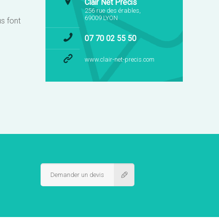
Clair Net Précis
256 rue des érables,
69009 LYON
us font
07 70 02 55 50
www.clair-net-precis.com
Demander un devis