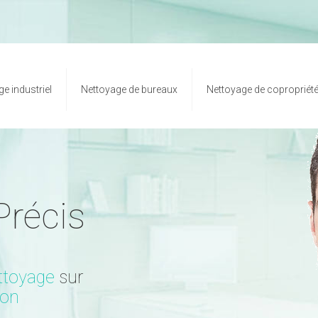
e industriel
Nettoyage de bureaux
Nettoyage de copropriét
Précis
ttoyage
sur
yon