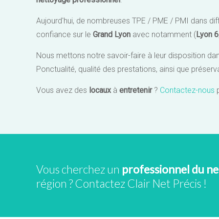
Aujourd'hui, de nombreuses TPE / PME / PMI dans diffé
confiance sur le
Grand Lyon
avec notamment (
Lyon 6
Nous mettons notre savoir-faire à leur disposition da
Ponctualité, qualité des prestations, ainsi que préser
Vous avez des
locaux
à
entretenir
?
Contactez-nous
p
Vous cherchez un
professionnel du n
région ? Contactez Clair Net Précis !