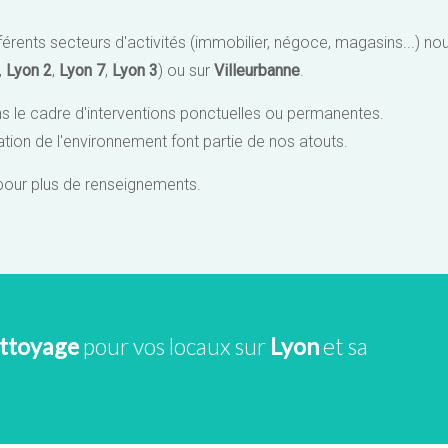
rents secteurs d'activités (immobilier, négoce, magasins...) no
,
Lyon 2
,
Lyon 7
,
Lyon 3
) ou sur
Villeurbanne
.
ns le cadre d'interventions ponctuelles ou permanentes.
vation de l'environnement font partie de nos atouts.
our plus de renseignements.
ettoyage
pour vos locaux sur
Lyon
et sa